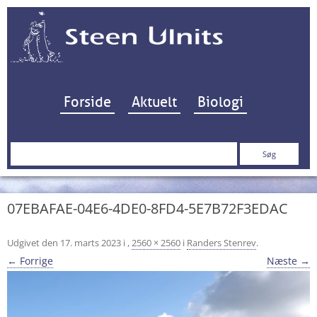
Hop til indhold
Forside
Aktuelt
Biologi
Søg
efter:
07EBAFAE-04E6-4DE0-8FD4-5E7B72F3EDAC
Udgivet den
17. marts 2023
i
,
2560 × 2560
i
Randers Stenrev
.
← Forrige
Næste →