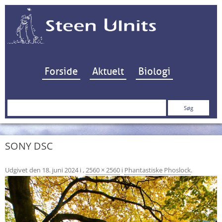
Hop til indhold
Forside
Aktuelt
Biologi
Søg
efter:
SONY DSC
Udgivet den
18. juni 2024
i
,
2560 × 2560
i
Phantastiske Phoslock
.