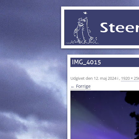
IMG_4015
Udgivet den
12. maj 2024
i
,
1920 × 25
← Forrige