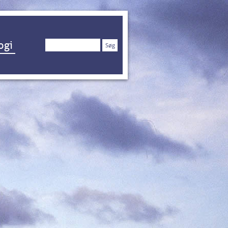
Søg
ogi
efter: