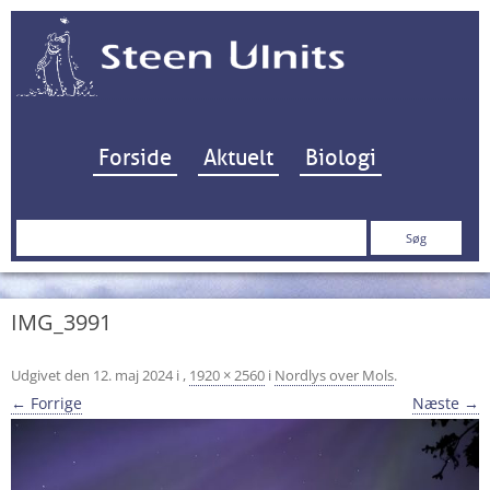
Hop til indhold
Forside
Aktuelt
Biologi
Søg
efter:
IMG_3991
Udgivet den
12. maj 2024
i
,
1920 × 2560
i
Nordlys over Mols
.
← Forrige
Næste →