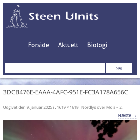
Hop til indhold
Forside
Aktuelt
Biologi
Søg
efter:
3DCB476E-EAAA-4AFC-951E-FC3A178A656C
Udgivet den
9. januar 2025
i
,
1619 × 1619
i
Nordlys over Mols – 2
.
Næste →