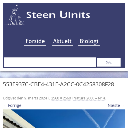
Hop til indhold
Forside
Aktuelt
Biologi
Søg
efter:
553E937C-CBE4-431E-A2CC-0C4258308F28
Udgivet den
9. marts 2024
i
,
2560 × 2560
i
Natura 2000 – N14
.
← Forrige
Næste →