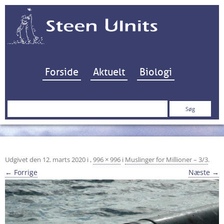
Hop til indhold
Forside
Aktuelt
Biologi
Søg
efter:
Udgivet den
12. marts 2020
i
,
996 × 996
i
Muslinger for Millioner – 3/3
.
← Forrige
Næste →