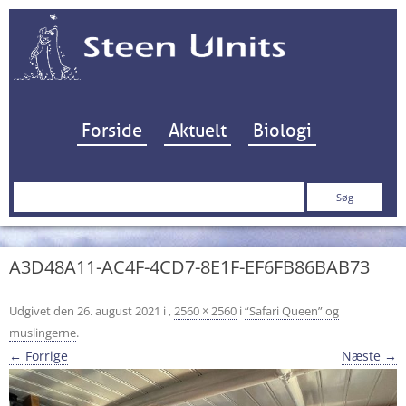
Hop til indhold
Forside
Aktuelt
Biologi
Søg
efter:
A3D48A11-AC4F-4CD7-8E1F-EF6FB86BAB73
Udgivet den
26. august 2021
i
,
2560 × 2560
i
“Safari Queen” og
muslingerne
.
← Forrige
Næste →