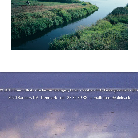
© 2013 Steen Ulnits - Fisheries biologist, M.Sc. - Skytten 116, Fiskergaarden - DK-
8920 Randers NV - Denmark - tel.: 23 32 89 88 - e-mail: steen@ulnits.dk