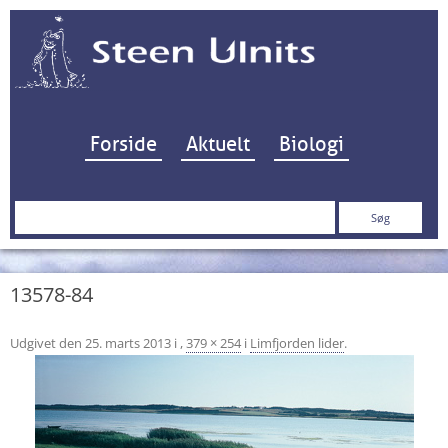
Hop til indhold
Forside
Aktuelt
Biologi
Søg
efter:
13578-84
Udgivet den
25. marts 2013
i
,
379 × 254
i
Limfjorden lider
.