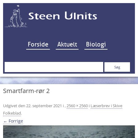
Hop til indhold
Forside
Aktuelt
Biologi
Søg
efter:
Smartfarm-rør 2
Udgivet den
22. september 2021
i
,
2560 × 2560
i
Læserbrev i Skive
Folkeblad
.
← Forrige