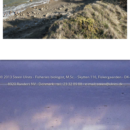
© 2013 Steen Ulnits - Fisheries biologist, M.Sc. - Skytten 116, Fiskergaarden - DK-
8920 Randers NV - Denmark - tel.: 23 32 89 88 - e-mail: steen@ulnits.dk