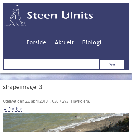
Hop til indhold
Forside
Aktuelt
Biologi
Søg
efter:
shapeimage_3
Udgivet den
23. april 2013
i
,
630 × 293
i
Havkolera
.
← Forrige