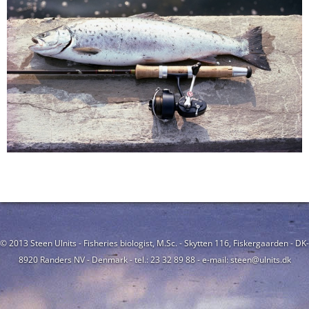
© 2013 Steen Ulnits - Fisheries biologist, M.Sc. - Skytten 116, Fiskergaarden - DK-
8920 Randers NV - Denmark - tel.: 23 32 89 88 - e-mail: steen@ulnits.dk