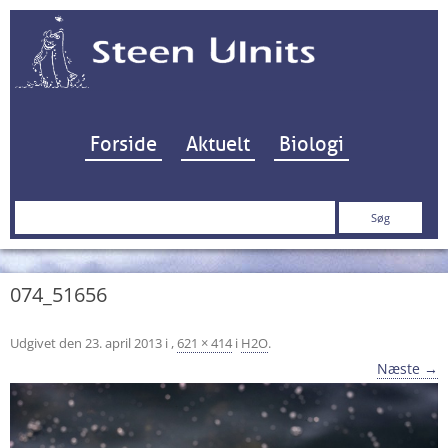
Hop til indhold
Forside
Aktuelt
Biologi
Søg
efter:
074_51656
Udgivet den
23. april 2013
i
,
621 × 414
i
H2O
.
Næste →