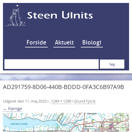
Hop til indhold
Forside
Aktuelt
Biologi
Søg
efter:
AD291759-8D06-440B-BDDD-0FA3C6B97A9B
Udgivet den
11. maj 2023
i
,
1289 × 1289
i
Grund Fjord
.
← Forrige