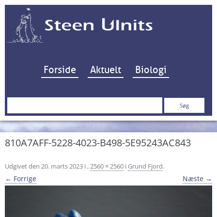
Hop til indhold
Forside
Aktuelt
Biologi
Søg
efter:
810A7AFF-5228-4023-B498-5E95243AC843
Udgivet den
20. marts 2023
i
,
2560 × 2560
i
Grund Fjord
.
← Forrige
Næste →