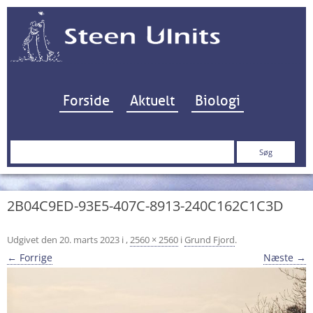
Hop til indhold
Forside
Aktuelt
Biologi
Søg
efter:
2B04C9ED-93E5-407C-8913-240C162C1C3D
Udgivet den
20. marts 2023
i
,
2560 × 2560
i
Grund Fjord
.
← Forrige
Næste →