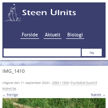
Hop til indhold
Forside
Aktuelt
Biologi
Søg
efter:
IMG_1410
Udgivet den
11. september 2024
i
,
2560 × 1920
i
Fra Kolind Sund til
Kolind Sø
.
← Forrige
Næste →