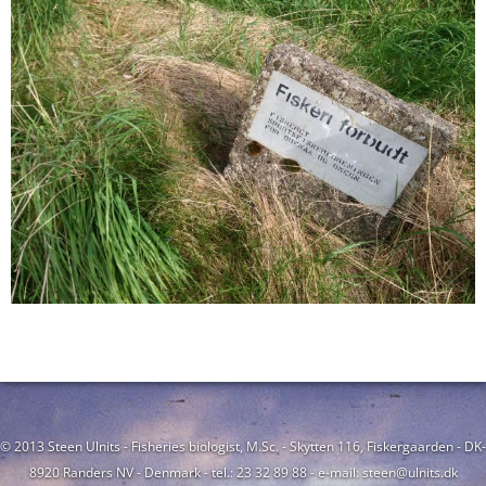
© 2013 Steen Ulnits - Fisheries biologist, M.Sc. - Skytten 116, Fiskergaarden - DK-
8920 Randers NV - Denmark - tel.: 23 32 89 88 - e-mail: steen@ulnits.dk