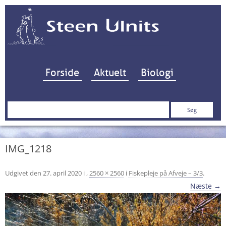
Hop til indhold
Forside
Aktuelt
Biologi
Søg
efter:
IMG_1218
Udgivet den
27. april 2020
i
,
2560 × 2560
i
Fiskepleje på Afveje – 3/3
.
Næste →