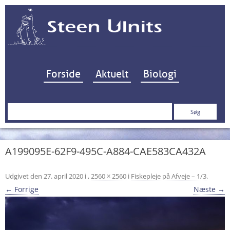
Hop til indhold
Forside
Aktuelt
Biologi
Søg
efter:
A199095E-62F9-495C-A884-CAE583CA432A
Udgivet den
27. april 2020
i
,
2560 × 2560
i
Fiskepleje på Afveje – 1/3
.
← Forrige
Næste →