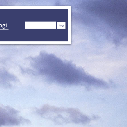
Søg
ogi
efter: