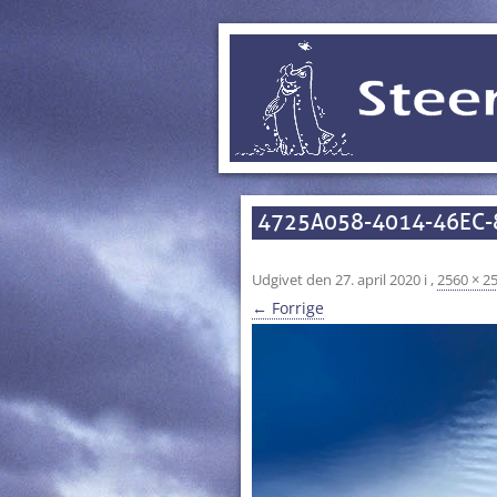
4725A058-4014-46EC
Udgivet den
27. april 2020
i
,
2560 × 2
← Forrige