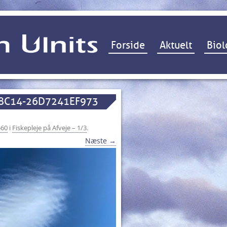
Hop til indhold
Forside
Aktuelt
Biol
-8C14-26D7241EF973
560
i
Fiskepleje på Afveje – 1/3
.
Næste →