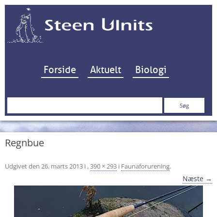
Hop til indhold
Forside
Aktuelt
Biologi
Søg
efter:
Regnbue
Udgivet den
26. marts 2013
i
,
390 × 293
i
Faunaforurening
.
Næste →