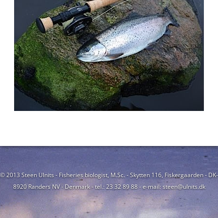
© 2013 Steen Ulnits - Fisheries biologist, M.Sc. - Skytten 116, Fiskergaarden - DK-
8920 Randers NV - Denmark - tel.: 23 32 89 88 - e-mail: steen@ulnits.dk