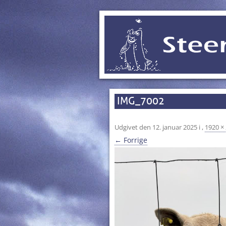
IMG_7002
Udgivet den
12. januar 2025
i
,
1920 ×
← Forrige