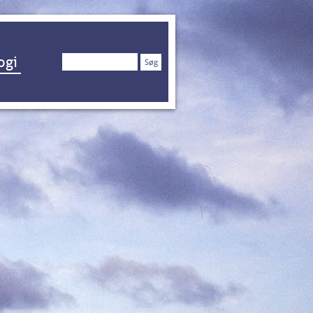
Søg
ogi
efter: