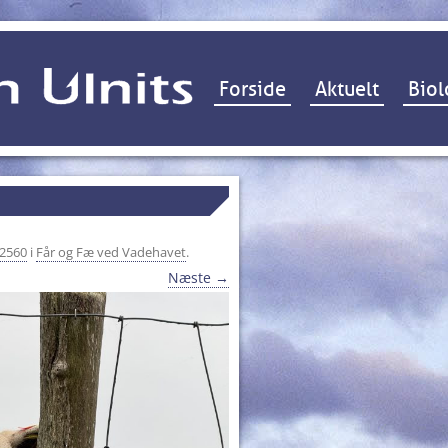
Hop til indhold
Forside
Aktuelt
Biol
 2560
i
Får og Fæ ved Vadehavet
.
Næste →