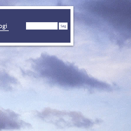
Søg
ogi
efter: