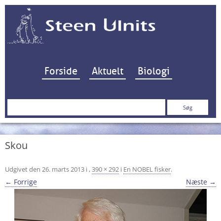
Hop til indhold
Forside
Aktuelt
Biologi
Søg
efter:
Skou
Udgivet den
26. marts 2013
i
,
390 × 292
i
En NOBEL fisker
.
← Forrige
Næste →