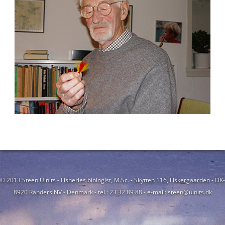
© 2013 Steen Ulnits - Fisheries biologist, M.Sc. - Skytten 116, Fiskergaarden - DK-
8920 Randers NV - Denmark - tel.: 23 32 89 88 - e-mail: steen@ulnits.dk