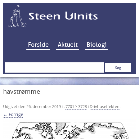
Hop til indhold
Forside
Aktuelt
Biologi
Søg
efter:
havstrømme
Udgivet den
26. december 2019
i
,
7701 × 3728
i
Drivhuseffekten
.
← Forrige