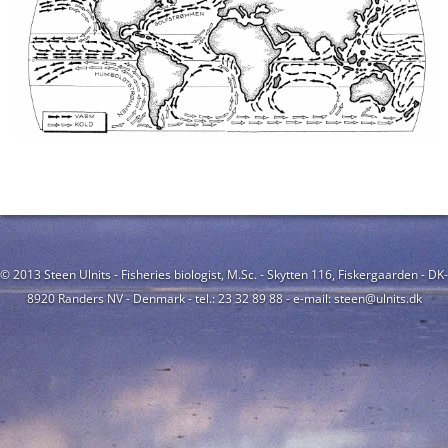
© 2013 Steen Ulnits - Fisheries biologist, M.Sc. - Skytten 116, Fiskergaarden - DK-
8920 Randers NV - Denmark - tel.: 23 32 89 88 - e-mail: steen@ulnits.dk