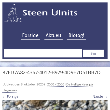
Hop til indhold
Forside
Aktuelt
Biologi
Søg
efter:
87ED7A82-4367-4012-B979-4D9E7D51BB7D
Udgivet den
3. oktober 2020
i
,
2560 × 2560
i
De Hellige Køer på
Helgenæs
.
← Forrige
Næste →