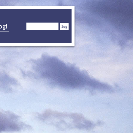
Søg
ogi
efter: