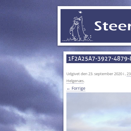
1F2A25A7-3927-4879-
Udgivet den
23. september 2020
i
,
23
Helgenæs
.
← Forrige