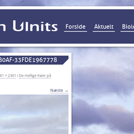
Hop til indhold
Forside
Aktuelt
Biol
80AF-33FDE1967778
61 × 2361
i
De Hellige Køer på
Næste →