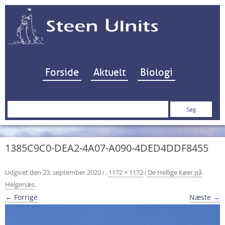
Hop til indhold
Forside
Aktuelt
Biologi
Søg
efter:
1385C9C0-DEA2-4A07-A090-4DED4DDF8455
Udgivet den
23. september 2020
i
,
1172 × 1172
i
De Hellige Køer på
Helgenæs
.
← Forrige
Næste →