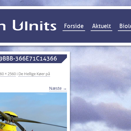
Hop til indhold
Forside
Aktuelt
Biol
-9BBB-366E71C14366
60 × 2560
i
De Hellige Køer på
Næste →