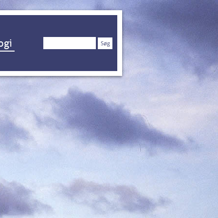
Søg
ogi
efter: