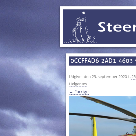
0CCFFAD6-2AD1-4603
Udgivet den
23. september 2020
i
,
25
Helgenæs
.
← Forrige