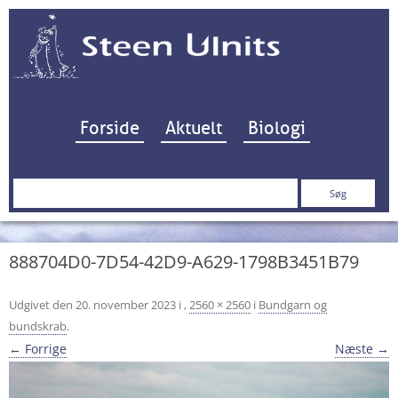
Hop til indhold
Forside
Aktuelt
Biologi
Søg
efter:
888704D0-7D54-42D9-A629-1798B3451B79
Udgivet den
20. november 2023
i
,
2560 × 2560
i
Bundgarn og
bundskrab
.
← Forrige
Næste →