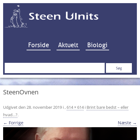
Hop til indhold
Forside
Aktuelt
Biologi
Søg
efter:
SteenOvnen
Udgivet den
28. november 2019
i
,
614 × 614
i
Brint bare bedst – eller
hvad…?
.
← Forrige
Næste →