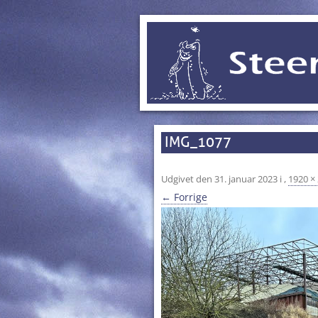
IMG_1077
Udgivet den
31. januar 2023
i
,
1920 ×
← Forrige