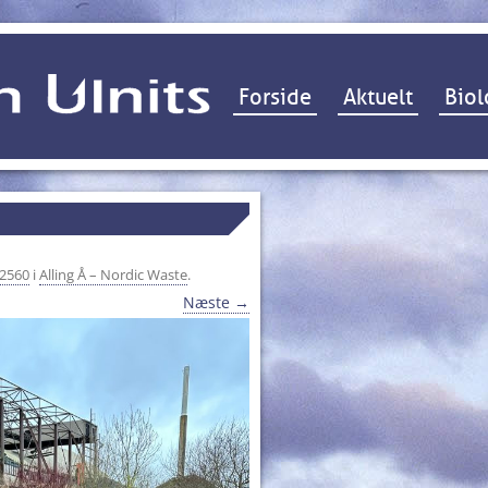
Hop til indhold
Forside
Aktuelt
Biol
 2560
i
Alling Å – Nordic Waste
.
Næste →