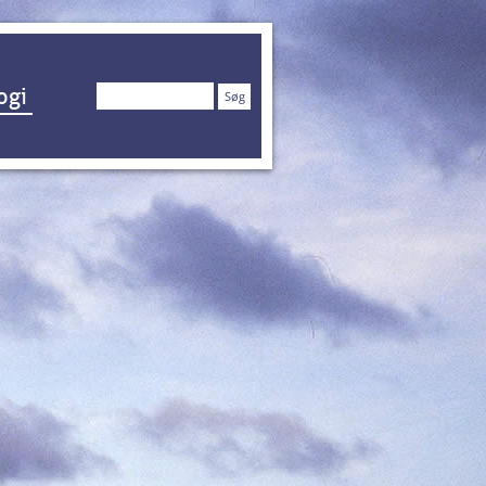
Søg
ogi
efter: