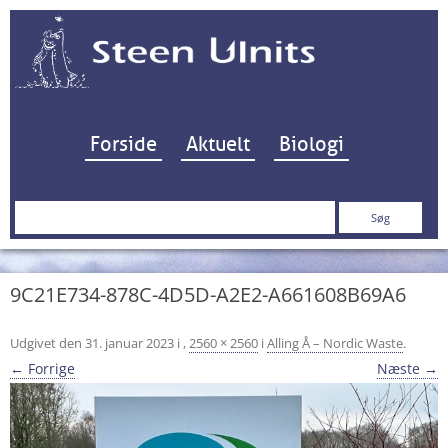
Hop til indhold
Forside
Aktuelt
Biologi
Søg
efter:
9C21E734-878C-4D5D-A2E2-A661608B69A6
Udgivet den
31. januar 2023
i
,
2560 × 2560
i
Alling Å – Nordic Waste
.
← Forrige
Næste →