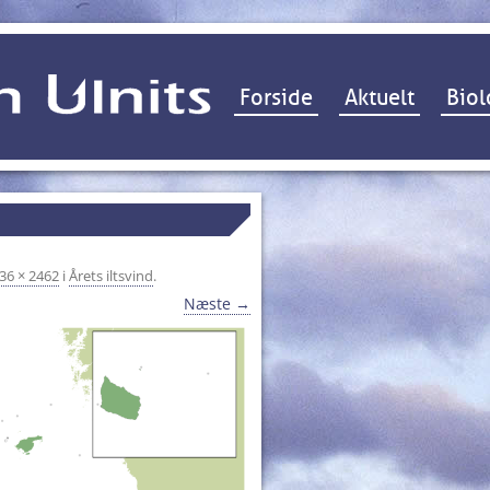
Hop til indhold
Forside
Aktuelt
Biol
36 × 2462
i
Årets iltsvind
.
Næste →