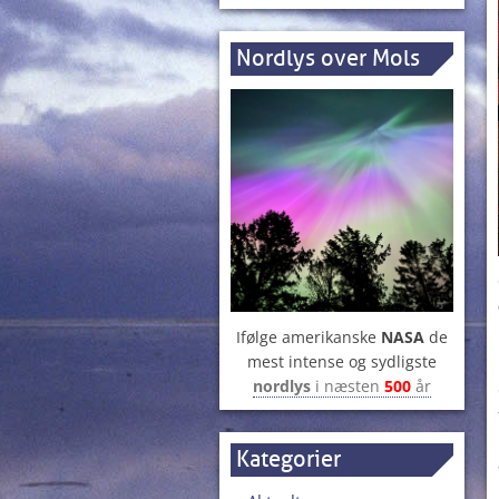
Nordlys over Mols
Ifølge amerikanske
NASA
de
mest intense og sydligste
nordlys
i næsten
500
år
Kategorier