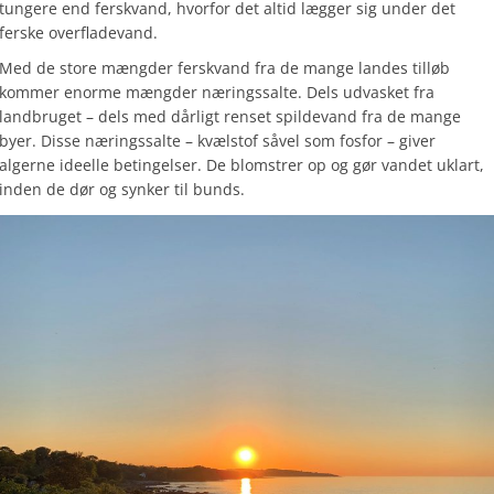
tungere end ferskvand, hvorfor det altid lægger sig under det
ferske overfladevand.
Med de store mængder ferskvand fra de mange landes tilløb
kommer enorme mængder næringssalte. Dels udvasket fra
landbruget – dels med dårligt renset spildevand fra de mange
byer. Disse næringssalte – kvælstof såvel som fosfor – giver
algerne ideelle betingelser. De blomstrer op og gør vandet uklart,
inden de dør og synker til bunds.