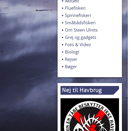
Aktuelt
Fluefiskeri
Spinnefiskeri
Småbådsfiskeri
Om Steen Ulnits
Grej og gadgets
Foto & Video
Biologi
Rejser
Bøger
Nej til Havbrug