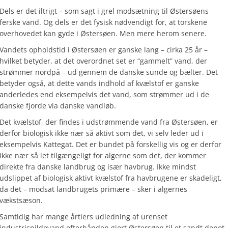
Dels er det iltrigt – som sagt i grel modsætning til Østersøens
ferske vand. Og dels er det fysisk nødvendigt for, at torskene
overhovedet kan gyde i Østersøen. Men mere herom senere.
Vandets opholdstid i Østersøen er ganske lang – cirka 25 år –
hvilket betyder, at det overordnet set er “gammelt” vand, der
strømmer nordpå – ud gennem de danske sunde og bælter. Det
betyder også, at dette vands indhold af kvælstof er ganske
anderledes end eksempelvis det vand, som strømmer ud i de
danske fjorde via danske vandløb.
Det kvælstof, der findes i udstrømmende vand fra Østersøen, er
derfor biologisk ikke nær så aktivt som det, vi selv leder ud i
eksempelvis Kattegat. Det er bundet på forskellig vis og er derfor
ikke nær så let tilgængeligt for algerne som det, der kommer
direkte fra danske landbrug og især havbrug. Ikke mindst
udslippet af biologisk aktivt kvælstof fra havbrugene er skadeligt,
da det – modsat landbrugets primære – sker i algernes
vækstsæson.
Samtidig har mange årtiers udledning af urenset
industrispildevand efterhånden gjort Østersøen til et sandt depot