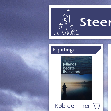
Papirbøger
Køb dem her