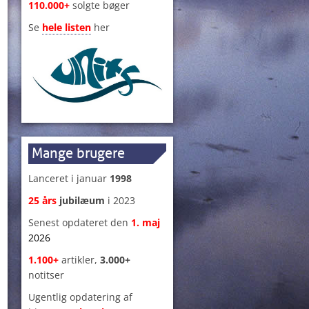
110.000+
solgte bøger
Se
hele listen
her
Mange brugere
Lanceret i januar
1998
25 års
jubilæum
i 2023
Senest opdateret den
1
.
maj
2026
1.100+
artikler,
3.000+
notitser
Ugentlig opdatering af