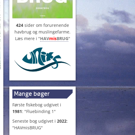
424
sider om forurenende
havbrug og muslingefarme.
Læs mere i "
HAV
mis
BRUG
"
Mange bøger
Første fiskebog udgivet i
1981
: "Fluebinding 1"
Seneste bog udgivet i
2022
:
"HAVmisBRUG"