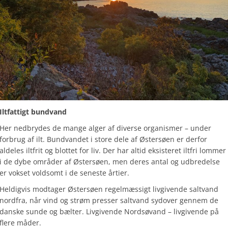
Iltfattigt bundvand
Her nedbrydes de mange alger af diverse organismer – under
forbrug af ilt. Bundvandet i store dele af Østersøen er derfor
aldeles iltfrit og blottet for liv. Der har altid eksisteret iltfri lommer
i de dybe områder af Østersøen, men deres antal og udbredelse
er vokset voldsomt i de seneste årtier.
Heldigvis modtager Østersøen regelmæssigt livgivende saltvand
nordfra, når vind og strøm presser saltvand sydover gennem de
danske sunde og bælter. Livgivende Nordsøvand – livgivende på
flere måder.