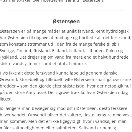
– Så har torsken overhovedet en fremtid i Østersøen?
Østersøen
Østersøen er på mange måder et unikt farvand. Rent hydrologisk
har Østersøen til opgave at modtage og bortlede alt det ferskvand,
som konstant strømmer ud i den fra de mange ferske tilløb i
Sverige, Finland, Rusland, Estland, Letland, Lithauen, Polen og
Tyskland. Det drejer sig om vand fra mere end et halvt hundrede
større vandsystemer samt et utal af mindre.
Hvis ikke alt dette ferskvand kunne løbe ud gennem danske
Øresund, Storebælt og Lillebælt, ville Østersøen snart gå over sine
bredder – som den gjorde efter sidste istid, hvor der netop gik hul
på den store Ancylussø. Der i grove træk lå, hvor Østersøen i dag
ligger.
Jo længere man bevæger sig mod øst i Østersøen, desto ferskere
bliver vandet. Omvendt bliver det saltere, desto længere mod vest
man kommer. Men det er ikke ligegyldigt, hvor i vandsøjlen man
måler saltholdigheden eller saliniteten. Saltvand er nemlig