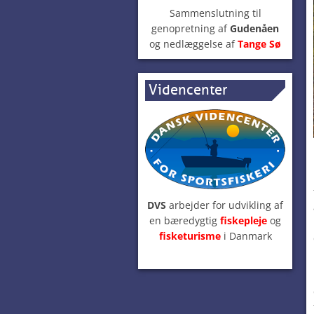
Sammenslutning til
genopretning af
Gudenåen
og nedlæggelse af
Tange Sø
Videncenter
DVS
arbejder for udvikling af
en bæredygtig
fiskepleje
og
fisketurisme
i Danmark