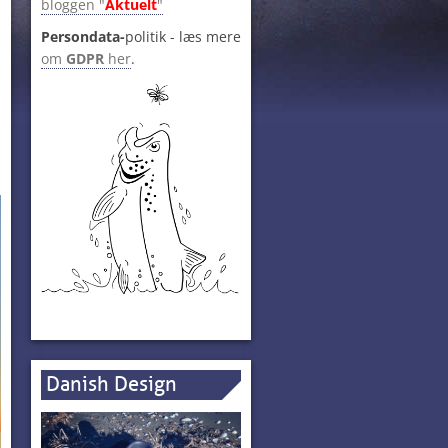
bloggen "
Aktuelt
"
Persondata-
politik - læs mere
om
GDPR
her
.
Danish Design