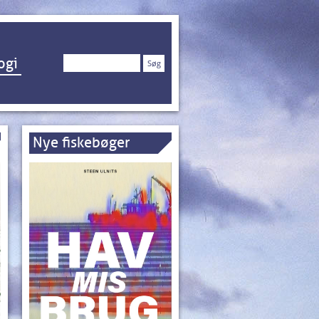
Søg
ogi
efter:
Nye fiskebøger